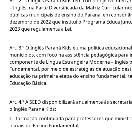
Art. 2.º O Inglês Paraná Kids tem como objetivo ofert
– Inglês, na Parte Diversificada da Matriz Curricular n
públicas municipais de ensino do Paraná, em consonância
dezembro de 2022 que institui o Programa Educa Junto
2023 que regulamenta a Lei.
Art. 3.º O Inglês Paraná Kids é uma política educacio
municípios, com foco na assistência pedagógica para i
componente de Língua Estrangeira Moderna – Inglês pa
Fundamental, por meio de estratégias de atuação des
educação na primeira etapa do ensino fundamental, r
Educação Básica.
Art. 4.º A SEED disponibilizará anualmente às secreta
o Inglês Paraná Kids:
I – formação continuada para professores que ministr
iniciais do Ensino Fundamental;