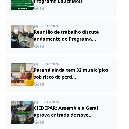
Programa EducaMais
Geral
22/07/2026
Reunião de trabalho discute
andamento do Programa...
Geral
03/07/2026
Paraná ainda tem 32 municípios
sob risco de perd...
Geral
30/06/2026
CIEDEPAR: Assembleia Geral
aprova entrada de novo...
Geral