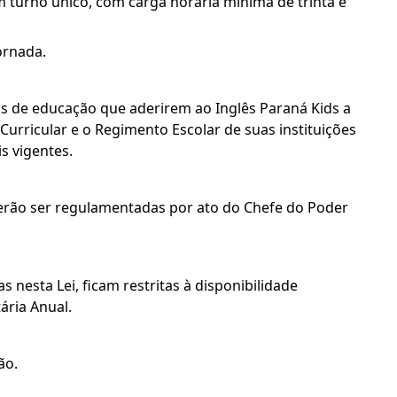
turno único, com carga horária mínima de trinta e
ornada.
ais de educação que aderirem ao Inglês Paraná Kids a
Curricular e o Regimento Escolar de suas instituições
s vigentes.
oderão ser regulamentadas por ato do Chefe do Poder
as nesta Lei, ficam restritas à disponibilidade
ária Anual.
ão.