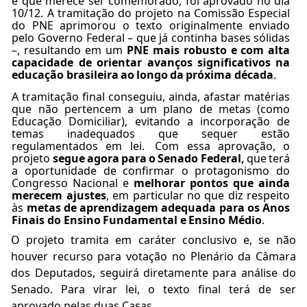
e que merece ser comemorado, foi aprovado no dia
10/12. A tramitação do projeto na Comissão Especial
do PNE aprimorou o texto originalmente enviado
pelo Governo Federal
–
que já continha bases sólidas
–, resultando em um
PNE mais robusto e com alta
capacidade
de
orientar
avanços
significativos
na
educação
brasileira
ao
longo
da
próxima
década
.
A tramitação final conseguiu, ainda, afastar matérias
que não
pertencem
a
um
plano
de
metas
(como
Educação Domiciliar), evitando a incorporação de
temas inadequados que sequer estão
regulamentados
em
lei.
Com
essa
aprovação,
o
projeto
segue
agora
para
o
Senado
Federal,
que
terá
a oportunidade de confirmar o protagonismo do
Congresso Nacional e
melhorar pontos que ainda
merecem
ajustes
,
em
particular
no
que
diz
respeito
às
metas
de
aprendizagem
adequada
para
os
Anos
Finais
do
Ensino
Fundamental
e
Ensino
Médio
.
O projeto tramita em
caráter conclusivo
e, se não
houver recurso para votação no Plenário da Câmara
dos Deputados, seguirá diretamente para análise do
Senado. Para virar lei, o texto final terá de ser
aprovado pelas duas Casas.