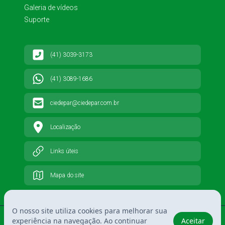
Galeria de vídeos
Suporte
(41) 3039-3173
(41) 3089-1686
ciedepar@ciedepar.com.br
Localização
Links úteis
Mapa do site
O nosso site utiliza cookies para melhorar sua
2026 © CIEDEPAR - Consórcio Intermunicipal de Educação e Ensino do Paraná
experiência na navegação. Ao continuar
Aceitar