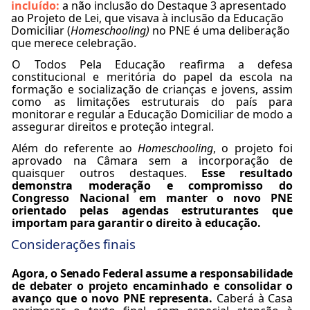
incluído:
a não inclusão do Destaque 3 apresentado
ao Projeto de Lei, que visava à inclusão da Educação
Domiciliar (
Homeschooling)
no PNE é uma deliberação
que merece celebração.
O Todos Pela Educação reafirma a defesa
constitucional e meritória do papel da escola na
formação e socialização de crianças e jovens, assim
como as
limitações
estruturais
do
país
para
monitorar
e
regular a
Educação
Domiciliar
de
modo
a
assegurar
direitos
e
proteção
integral.
Além do referente ao
Homeschooling
, o projeto foi
aprovado na Câmara sem a incorporação de
quaisquer outros destaques.
Esse resultado
demonstra moderação e compromisso do
Congresso Nacional
em
manter
o
novo
PNE
orientado
pelas
agendas
estruturantes
que
importam
para
garantir
o direito à educação.
Considerações
finais
Agora,
o
Senado
Federal
assume
a
responsabilidade
de
debater
o
projeto
encaminhado
e
consolidar
o
avanço que o novo PNE representa.
Caberá à Casa