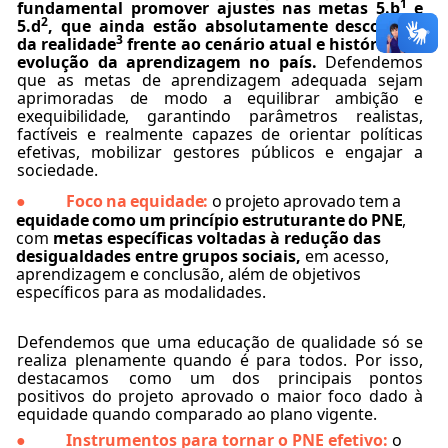
1
fundamental promover ajustes
nas
metas
5.b
e
2
5.d
,
que
ainda
estão
absolutamente
descoladas
3
da
realidade
frente
ao
cenário
atual
e
histórico
de
evolução da aprendizagem no país.
Defendemos
que as metas de aprendizagem adequada sejam
aprimoradas de modo
a
equilibrar
ambição
e
exequibilidade,
garantindo
parâmetros
realistas,
factíveis
e
realmente
capazes
de
orientar
políticas
efetivas,
mobilizar
gestores
públicos
e
engajar
a
sociedade.
Foco
na
equidade:
o
projeto
aprovado
tem
a
●
equidade
como
um
princípio
estruturante
do
PNE
,
com
metas específicas voltadas à redução das
desigualdades entre grupos sociais,
em acesso,
aprendizagem e conclusão, além de objetivos
específicos para as modalidades.
Defendemos que uma educação de qualidade só se
realiza plenamente quando é para todos. Por isso,
destacamos
como um dos principais pontos
positivos do projeto aprovado o maior foco dado à
equidade quando comparado ao plano vigente.
Instrumentos para tornar o PNE efetivo:
o
●