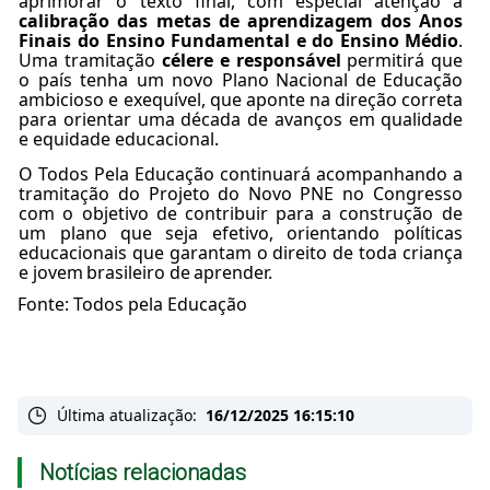
aprimorar o texto final, com especial atenção à
calibração das metas de aprendizagem dos Anos
Finais do Ensino Fundamental
e
do
Ensino
Médio
.
Uma tramitação
célere
e
responsável
permitirá que
o país tenha um novo Plano
Nacional
de
Educação
ambicioso e exequível, que aponte na direção correta
para orientar uma década de avanços em qualidade
e equidade educacional.
O Todos Pela Educação continuará acompanhando a
tramitação do Projeto do Novo PNE no Congresso
com o objetivo de contribuir para a construção de
um plano que seja efetivo, orientando políticas
educacionais
que
garantam
o
direito
de
toda
criança
e
jovem
brasileiro
de
aprender.
Fonte: Todos pela Educação
Última atualização:
16/12/2025 16:15:10
Notícias relacionadas